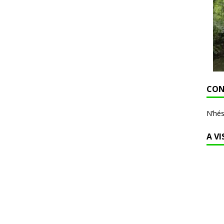
CON
N’hés
A VI