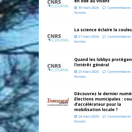
en ode au vivant
30 mars 2026
Commentaires
fermés
La science éclaire la coule
27 mars 2026
Commentaires
fermés
Quand les lobbys protège
l’intérêt général
25 mars 2026
Commentaires
fermés
Découvrez le dernier numér
Elections municipales : co
d’accélérateur pour la
mobilisation locale ?
24 mars 2026
Commentaires
fermés