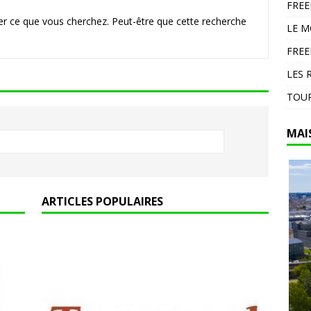
FRE
en Espagne : 13 000 hectares brûlés dans un feu d’ampleur à
r ce que vous cherchez. Peut-être que cette recherche
LE 
DIVERS
FREE
LES 
TOUR
MAI
ARTICLES POPULAIRES