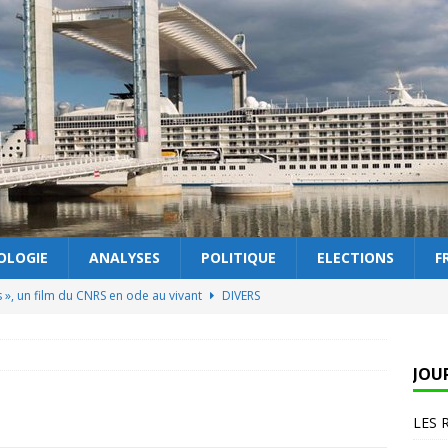
OLOGIE
ANALYSES
POLITIQUE
ELECTIONS
F
s », un film du CNRS en ode au vivant
DIVERS
 éclaire la couleur
DIVERS
 lobbys protègent… l’intérêt général
TECHNOLOGIE
JOU
 le dernier numéro : Elections municipales : coup d’accélérateur
LES 
 ?
DIVERS