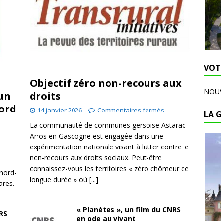
VOT
Objectif zéro non-recours aux
NOUV
 un
droits
nord
14 janvier 2026
Commentaires fermés
LA 
La communauté de communes gersoise Astarac-
Arros en Gascogne est engagée dans une
expérimentation nationale visant à lutter contre le
non-recours aux droits sociaux. Peut-être
connaissez-vous les territoires « zéro chômeur de
 nord-
longue durée » où
[...]
ares.
« Planètes », un film du CNRS
NRS
en ode au vivant