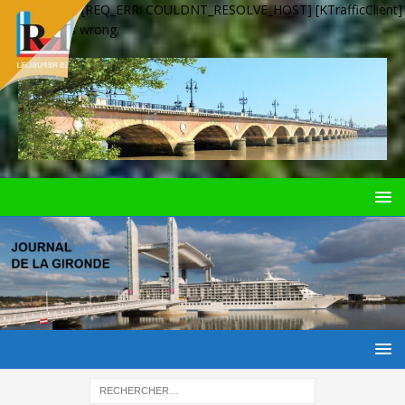
[KClientError] [REQ_ERR: COULDNT_RESOLVE_HOST] [KTrafficClient]
Something is wrong.