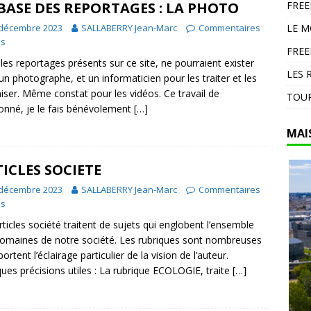
BASE DES REPORTAGES : LA PHOTO
FRE
en Espagne : 13 000 hectares brûlés dans un feu d’ampleur à
 décembre 2023
SALLABERRY Jean-Marc
Commentaires
LE 
DIVERS
és
FREE
les reportages présents sur ce site, ne pourraient exister
LES 
un photographe, et un informaticien pour les traiter et les
iser. Même constat pour les vidéos. Ce travail de
TOUR
onné, je le fais bénévolement
[…]
MAI
ICLES SOCIETE
 décembre 2023
SALLABERRY Jean-Marc
Commentaires
és
rticles société traitent de sujets qui englobent l’ensemble
omaines de notre société. Les rubriques sont nombreuses
ortent l’éclairage particulier de la vision de l’auteur.
ues précisions utiles : La rubrique ECOLOGIE, traite
[…]