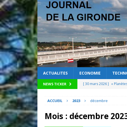
ACTUALITES
ECONOMIE
TECHN
[ 30 mars 2026 ]
« Planète
NEWS TICKER
[ 27 mars 2026 ]
La science
ACCUEIL
2023
décembre
[ 25 mars 2026 ]
Quand les
[ 24 mars 2026 ]
Découvrez
Mois :
décembre 202
pour la mobilisation locale