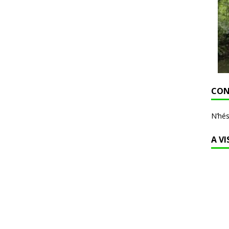
CON
N’hés
A VI