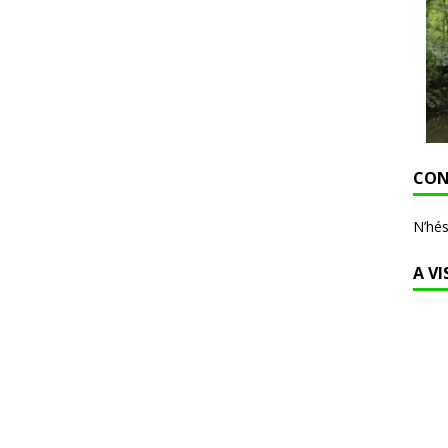
CON
N’hés
A VI