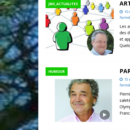
ART
JMS_ACTUALITES
[ 19 juillet 2026 ]
Incendie 
10
100 km au nord de Madrid
ferm
Les a
des d
et app
Quelq
PAR
HUMOUR
15
ferm
Pierr
salet
Olymp
Franc