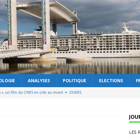
OLOGIE
ANALYSES
POLITIQUE
ELECTIONS
F
s », un film du CNRS en ode au vivant
DIVERS
 éclaire la couleur
DIVERS
 lobbys protègent… l’intérêt général
TECHNOLOGIE
JOU
 le dernier numéro : Elections municipales : coup d’accélérateur
LES 
 ?
DIVERS