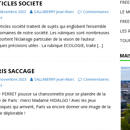
ICLES SOCIETE
FRE
en Espagne : 13 000 hectares brûlés dans un feu d’ampleur à
 décembre 2023
SALLABERRY Jean-Marc
Commentaires
LE 
DIVERS
és
FREE
rticles société traitent de sujets qui englobent l’ensemble
LES 
omaines de notre société. Les rubriques sont nombreuses
ortent l’éclairage particulier de la vision de l’auteur.
TOUR
ues précisions utiles : La rubrique ECOLOGIE, traite
[…]
MAI
IS SACCAGE
 novembre 2023
SALLABERRY Jean-Marc
Commentaires
és
e PERRET pousse sa chansonnette pour se plaindre de la
é de Paris : merci Madame HIDALGO ! Avec les Jeux
iques qui arrivent, Paris va encore donner une image de la
e déplorable !