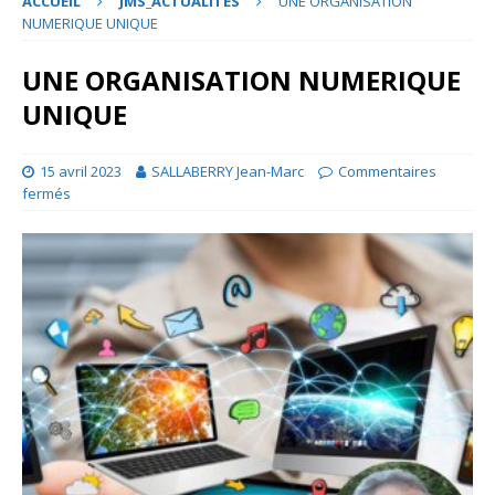
ACCUEIL
JMS_ACTUALITES
UNE ORGANISATION
NUMERIQUE UNIQUE
UNE ORGANISATION NUMERIQUE
UNIQUE
15 avril 2023
SALLABERRY Jean-Marc
Commentaires
fermés