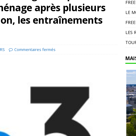
FRE
ménage après plusieurs
en Espagne : 13 000 hectares brûlés dans un feu d’ampleur à
LE 
DIVERS
on, les entraînements
FREE
LES 
TOUR
IRS
Commentaires fermés
MAI