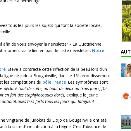
 Marseille a déménagé.
ez tous les jours les sujets qui font la société locale,
amille.
il afin de vous envoyer la newsletter « La Quotidienne
ut moment via le lien en bas de cette newsletter.
Notre
AUT
oré
. Steve a contracté cette infection de la peau lors d’un
a ligue de judo à Bougainville, dans le 15ᵉ arrondissement
 et les compétitions du
pôle France
. Les symptômes sont
s déclaré tout de suite, au bout de deux ou trois jours, j’ai
t en fait des staphylocoques dorés,
explique le jeune
antibiotiques très forts tous les jours qui fatiguent
 une vingtaine de judokas du Dojo de Bougainville ont été
à la suite d’une infection à la teigne. C’est l’absence de