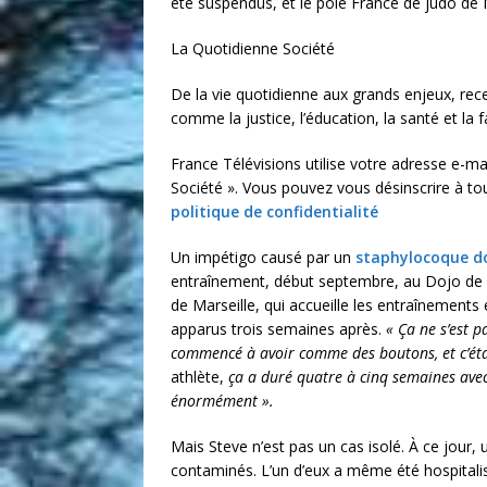
été suspendus, et le pôle France de judo de
La Quotidienne Société
De la vie quotidienne aux grands enjeux, recev
comme la justice, l’éducation, la santé et la f
France Télévisions utilise votre adresse e-ma
Société ». Vous pouvez vous désinscrire à to
politique de confidentialité
Un impétigo causé par un
staphylocoque d
entraînement, début septembre, au Dojo de l
de Marseille, qui accueille les entraînements
apparus trois semaines après.
« Ça ne s’est pa
commencé à avoir comme des boutons, et c’étai
athlète,
ça a duré quatre à cinq semaines avec 
énormément ».
Mais Steve n’est pas un cas isolé. À ce jour,
contaminés. L’un d’eux a même été hospitalisé 