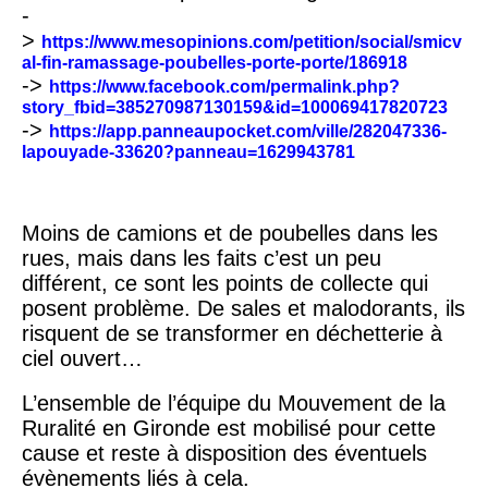
-
>
https://www.mesopinions.com/petition/social/smicv
al-fin-ramassage-poubelles-porte-porte/186918
->
https://www.facebook.com/permalink.php?
story_fbid=385270987130159&id=100069417820723
->
https://app.panneaupocket.com/ville/282047336-
lapouyade-33620?panneau=1629943781
Moins de camions et de poubelles dans les
rues, mais dans les faits c’est un peu
différent, ce sont les points de collecte qui
posent problème. De sales et malodorants, ils
risquent de se transformer en déchetterie à
ciel ouvert…
L’ensemble de l’équipe du Mouvement de la
Ruralité en Gironde est mobilisé pour cette
cause et reste à disposition des éventuels
évènements liés à cela.