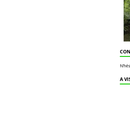
CON
N’hés
A VI