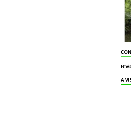
CON
N’hés
A VI