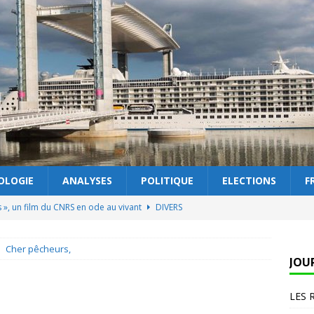
OLOGIE
ANALYSES
POLITIQUE
ELECTIONS
F
s », un film du CNRS en ode au vivant
DIVERS
 éclaire la couleur
DIVERS
Cher pêcheurs,
 lobbys protègent… l’intérêt général
TECHNOLOGIE
JOU
 le dernier numéro : Elections municipales : coup d’accélérateur
LES 
 ?
DIVERS