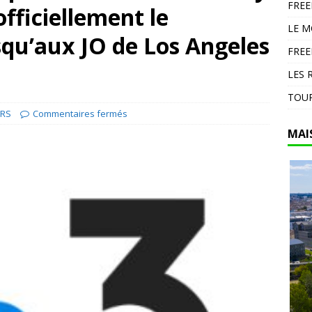
FRE
fficiellement le
en Espagne : 13 000 hectares brûlés dans un feu d’ampleur à
LE 
DIVERS
squ’aux JO de Los Angeles
FREE
LES 
TOUR
IRS
Commentaires fermés
MAI