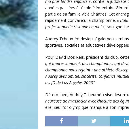
ma plus tendre enfance »
, confie la judokate
années passées à l’école élémentaire Gérard-P
partie de sa famille vit à Chartres. Cet ancra
rapidement convaincu la championne.
« L’all
professionnelle résonne en moi »,
souligne-t-el
Audrey Tcheuméo devient également ambassadri
sportives, sociales et éducatives développée
Pour David Dos Reis, président du club, cet
qui impressionnent, des championnes qui devi
championne nous rejoint : une athlète d’except
Audrey avec amitié, sincérité, confiance mutuel
les JO de Los Angeles 2028″
Déterminée, Audrey Tcheuméo vise désormai
heureuse de m’associer avec chacune des équi
elle. Seul l’or olympique manque à son impr