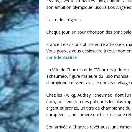
35 ans, avec le C’Chartres Judo, quittant ains
son ambition olympique jusqu’à Los Angeles e
L’actu des régions
Chaque jour, un tour d’horizon des principale
France Télévisions utilise votre adresse e-mai
Vous pouvez vous désinscrire à tout moment v
confidentialité
La Ville de Chartres et le C’Chartres Judo ont
Tcheuméo, figure majeure du judo mondial. 
championne devient ainsi le nouveau visage d
Chez les -78 kg, Audrey Tcheuméo, dont l’un
nom, possède l’un des palmarès les plus imp
argent et bronze, un titre de championne du
européens. Une carrière qui fait d’elle une ré
Son arrivée à Chartres revêt aussi une dimen