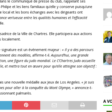
 dans le communiqué de presse du club, rappelant ses
hilipe et les liens familiaux qu’elle y conserve puisqu’une
ge local et les bons échanges avec les dirigeants ont
iance vertueuse entre les qualités humaines et l’efficacité
le.
ce de la Ville de Chartres. Elle participera aux actions
s localement.
te signature est un événement majeur :
« Il y a des parcours
ennent des modèles,
affirme-t-il.
Aujourd’hui, une grande
ion, une figure du judo mondial. Le C’Chartres Judo accueille
le, et mettra tout en œuvre pour qu’elle atteigne son objectif :
s une nouvelle médaille aux Jeux de Los Angeles.
« Je suis
pes pour aller à la conquête du Mont Olympe, »
annonce-t-
essionnant palmarès.
A V