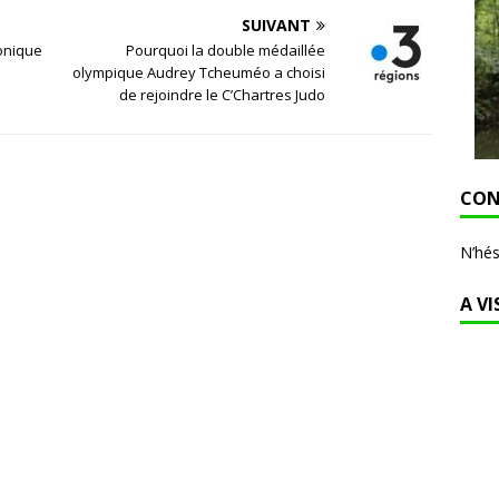
SUIVANT
conique
Pourquoi la double médaillée
olympique Audrey Tcheuméo a choisi
de rejoindre le C’Chartres Judo
CON
N’hés
A VI