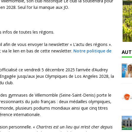
i Villemomble, son club historique Le club la soutiendra pour
n 2028. Seul l’or lui manque aux JO.
s infos de toutes les régions.
l afin de vous envoyer la newsletter « L’actu des régions ».
ia le lien en bas de cette newsletter.
Notre politique de
AUT
 officialisé ce vendredi 5 décembre 2025 l’arrivée d’Audrey
Engagée jusqu’aux Jeux Olympiques de Los Angeles 2028, la
u club.
 des gymnases de Villemomble (Seine-Saint-Denis) porte le
ressionnants du judo français : deux médailles olympiques,
 monde, plusieurs podiums mondiaux ainsi que cinq titres
férence internationale.
sion personnelle.
« Chartres est un lieu qui m’est cher depuis