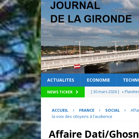
ACTUALITES
ECONOMIE
TECHN
[ 30 mars 2026 ]
« Planète
NEWS TICKER
[ 27 mars 2026 ]
La science
ACCUEIL
FRANCE
SOCIAL
Affa
[ 25 mars 2026 ]
Quand les
la voix des citoyens à l’audience
[ 24 mars 2026 ]
Découvrez
Affaire Dati/Ghosn 
pour la mobilisation locale