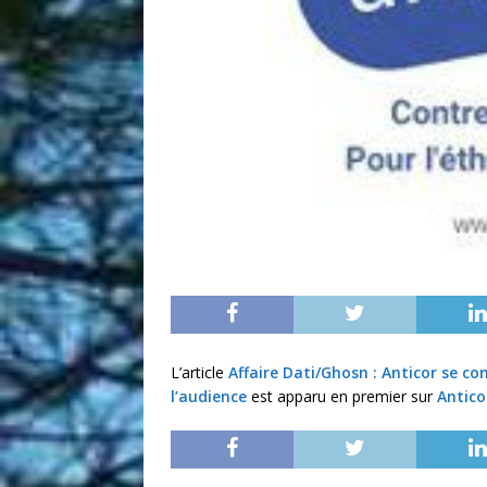
L’article
Affaire Dati/Ghosn : Anticor se con
l’audience
est apparu en premier sur
Antico