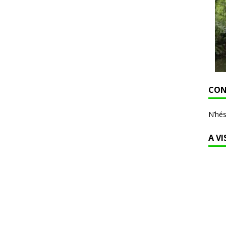
CON
N’hés
A VI