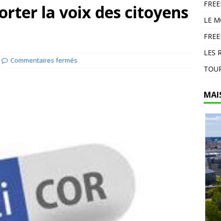
FRE
porter la voix des citoyens
en Espagne : 13 000 hectares brûlés dans un feu d’ampleur à
LE 
DIVERS
FREE
LES 
Commentaires fermés
TOUR
MAI